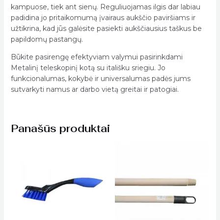
kampuose, tiek ant sienų. Reguliuojamas ilgis dar labiau
padidina jo pritaikomumą įvairaus aukščio paviršiams ir
užtikrina, kad jūs galėsite pasiekti aukščiausius taškus be
papildomų pastangų.
Būkite pasirengę efektyviam valymui pasirinkdami
Metalinį teleskopinį kotą su itališku sriegiu. Jo
funkcionalumas, kokybė ir universalumas padės jums
sutvarkyti namus ar darbo vietą greitai ir patogiai.
Panašūs produktai