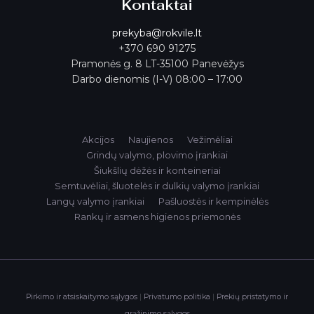
Kontaktai
prekyba@rokvile.lt
+370 690 91275
Pramonės g. 8 LT-35100 Panevėžys
Darbo dienomis (I-V) 08:00 – 17:00
Akcijos
Naujienos
Vežimėliai
Grindų valymo, plovimo įrankiai
Šiukšlių dėžės ir konteineriai
Semtuvėliai, šluotelės ir dulkių valymo įrankiai
Langų valymo įrankiai
Pašluostės ir kempinėlės
Rankų ir asmens higienos priemonės
Pirkimo ir atsiskaitymo sąlygos
|
Privatumo politika
|
Prekių pristatymo ir
grąžinimo sąlygos