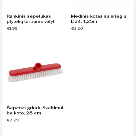
Rankinis šepetukas
Medinis kotas su sriegiu,
plytelių tarpams valyti
D24, 1,25m
€
1.99
€
3.20
Šepetys grindų šveitimui,
be koto, 28 cm
€
2.29