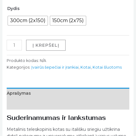
Dydis
300cm (2x150)
150cm (2x75)
Į KREPŠELĮ
Produkto kodas:
N/A
Kategorijos:
Įvairūs šepečiai ir įrankiai
,
Kotai
,
Kotai šluotoms
Aprašymas
Papildoma informacija
Suderinamumas ir lankstumas
Metalinis teleskopinis kotas su itališku sriegiu užtikrina