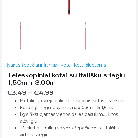
Įvairūs šepečiai ir įrankiai
,
Kotai
,
Kotai šluotoms
Teleskopiniai kotai su itališku sriegiu
1,50m ir 3,00m
€
3.49
–
€
4.99
Metalinis, dviejų dalių teleskopinis kotas – rankena.
Koto ilgis reguliuojamas nuo 0,8 m iki 1,5 m.
Ilgis fiksuojamas vienos dalies pasukimu, kitos
atžvilgiu.
Paskirtis – dulkių valymo šepečiams su itališku
vidiniu sriegiu