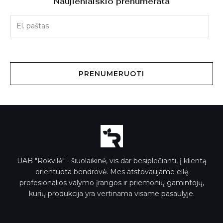
Naujienlaiškio prenumerata
E
l
.
p
a
PRENUMERUOTI
š
t
a
s
*
UAB "Rokvilė" - šiuolaikinė, vis dar besiplečianti, į klientą
orientuota bendrovė. Mes atstovaujame eilę
profesionalios valymo įrangos ir priemonių gamintojų,
kurių produkcija yra vertinama visame pasaulyje.