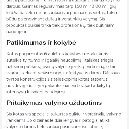
didelį patogumą ir universalumą atliekant įvairius valymo
darbus. Galimas reguliavimas tarp 1,50 m ir 3,00 m ilgių
leidžia pasiekti net ir sunkiausiai prieinamas vietas, tokiu
būdu palengvinant dulkių ir voratinklių valymą. Šis
produktas puikiai tinka tiek profesionalų, tiek buitiniam
naudojimui.
Patikimumas ir kokybė
Kotas pagamintas iš aukštos kokybės metalo, kuris
suteikia tvirtumo ir ilgalaikį naudojimą. Itališkas sriegis
užtikrina patikimą įvairių valymo įrankių tvirtinimą, o tai
svarbu, siekiant veiksmingo ir efektyvaus darbo. Dėl savo
tvirtos konstrukcijos šis teleskopinis kotas atsparus
nusidėvėjimui ir yra pakankamai tvirtas, kad atlaikytų
intensyvų kasdienį naudojimą.
Pritaikymas valymo užduotims
Šis kotas yra specialiai sukurtas dulkių ir voratinklių valymo
įrankiams. Jo dizainas leidžia lengvai ir patogiai atlikti
valymo darbus tiek sunkiai pasiekiamose lubose,