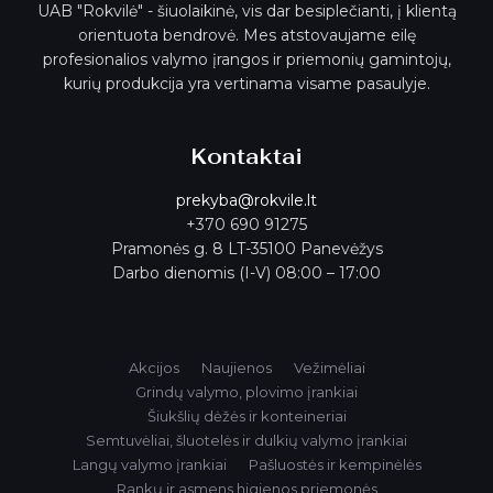
UAB "Rokvilė" - šiuolaikinė, vis dar besiplečianti, į klientą
orientuota bendrovė. Mes atstovaujame eilę
profesionalios valymo įrangos ir priemonių gamintojų,
kurių produkcija yra vertinama visame pasaulyje.
Kontaktai
prekyba@rokvile.lt
+370 690 91275
Pramonės g. 8 LT-35100 Panevėžys
Darbo dienomis (I-V) 08:00 – 17:00
Akcijos
Naujienos
Vežimėliai
Grindų valymo, plovimo įrankiai
Šiukšlių dėžės ir konteineriai
Semtuvėliai, šluotelės ir dulkių valymo įrankiai
Langų valymo įrankiai
Pašluostės ir kempinėlės
Rankų ir asmens higienos priemonės