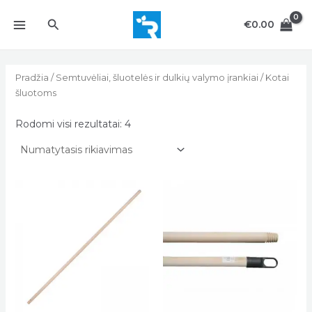
Pereiti
MAIN
Paieška
prie
€
0.00
MENU
turinio
Pradžia
/
Semtuvėliai, šluotelės ir dulkių valymo įrankiai
/ Kotai
šluotoms
Rodomi visi rezultatai: 4