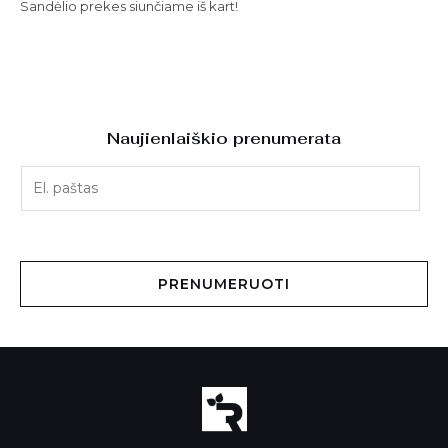
Sandėlio prekes siunčiame iš kart!
Naujienlaiškio prenumerata
E
l
.
p
a
PRENUMERUOTI
š
t
a
s
*