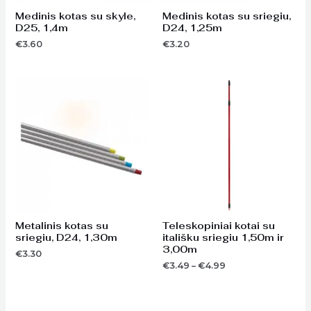
Medinis kotas su skyle,
Medinis kotas su sriegiu,
D25, 1,4m
D24, 1,25m
€
3.60
€
3.20
Price
range:
€3.49
through
€4.99
Metalinis kotas su
Teleskopiniai kotai su
sriegiu, D24, 1,30m
itališku sriegiu 1,50m ir
3,00m
€
3.30
€
3.49
–
€
4.99