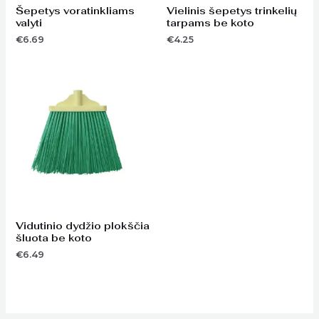
Šepetys voratinkliams
Vielinis šepetys trinkelių
valyti
tarpams be koto
€
6.69
€
4.25
Vidutinio dydžio plokščia
šluota be koto
€
6.49