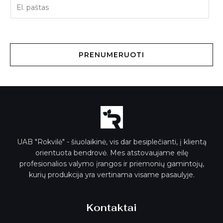
E
l
.
p
a
PRENUMERUOTI
š
t
a
s
*
UAB "Rokvilė" - šiuolaikinė, vis dar besiplečianti, į klientą
orientuota bendrovė. Mes atstovaujame eilę
profesionalios valymo įrangos ir priemonių gamintojų,
kurių produkcija yra vertinama visame pasaulyje.
Kontaktai