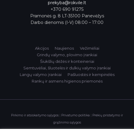
prekyba@rokvile.lt
+370 690 91275
Pramonės g. 8 LT-35100 Panevėžys
Darbo dienomis (I-V) 08:00 – 17:00
Akcijos
Naujienos
Vežimėliai
Grindų valymo, plovimo įrankiai
Šiukšlių dėžės ir konteineriai
Semtuvėliai, šluotelės ir dulkių valymo įrankiai
Langų valymo įrankiai
Pašluostės ir kempinėlės
Rankų ir asmens higienos priemonės
Pirkimo ir atsiskaitymo sąlygos
|
Privatumo politika
|
Prekių pristatymo ir
grąžinimo sąlygos