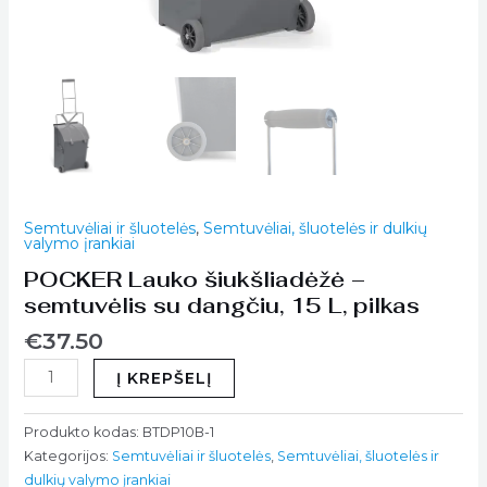
Semtuvėliai ir šluotelės
,
Semtuvėliai, šluotelės ir dulkių
valymo įrankiai
POCKER Lauko šiukšliadėžė –
semtuvėlis su dangčiu, 15 L, pilkas
€
37.50
Į KREPŠELĮ
Produkto kodas:
BTDP10B-1
Kategorijos:
Semtuvėliai ir šluotelės
,
Semtuvėliai, šluotelės ir
dulkių valymo įrankiai