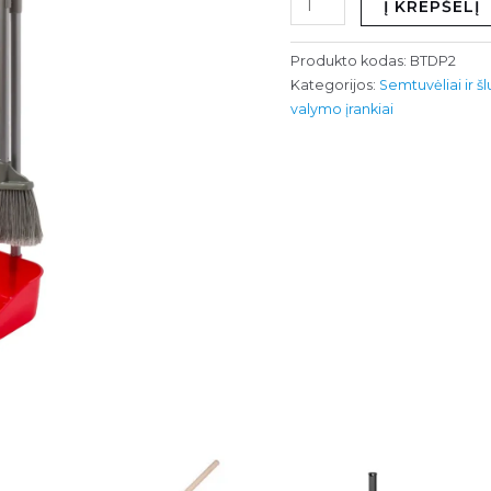
Į KREPŠELĮ
Produkto kodas:
BTDP2
Kategorijos:
Semtuvėliai ir š
valymo įrankiai