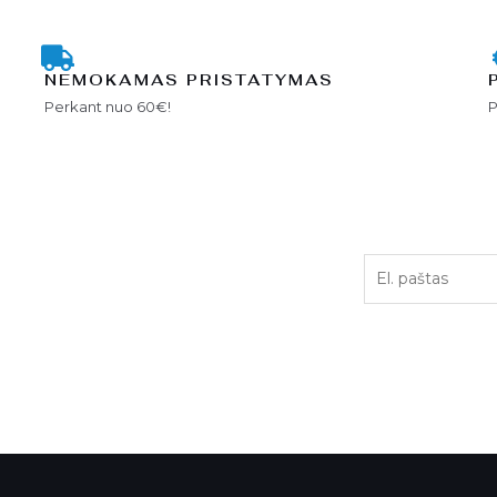
NEMOKAMAS PRISTATYMAS
Perkant nuo 60€!
P
E
l
.
p
a
š
t
a
s
*