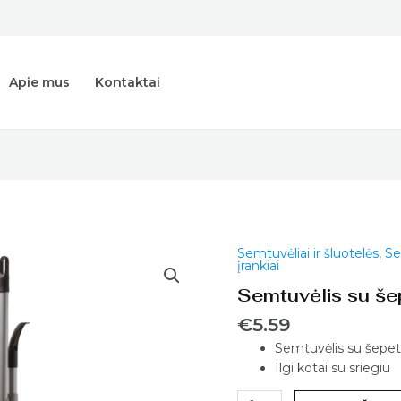
Apie mus
Kontaktai
Semtuvėliai ir šluotelės
,
Se
produkto
įrankiai
kiekis:
Semtuvėlis su še
Semtuvėlis
su
€
5.59
šepetuku
Semtuvėlis su šepe
Ilgi kotai su sriegiu