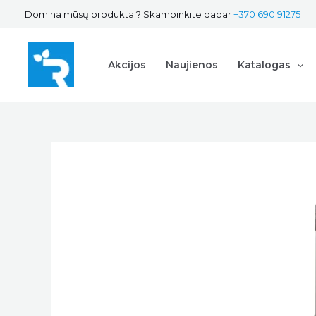
Pereiti
Domina mūsų produktai? Skambinkite dabar
+370 690 91275
prie
turinio
Akcijos
Naujienos
Katalogas