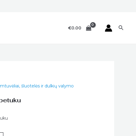
Paieš
€
0.00
mtuvėliai, šluotelės ir dulkių valymo
petuku
tuku