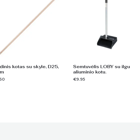
inis kotas su skyle, D25,
Semtuvėlis LOBY su ilgu
4m
aliuminio kotu.
.60
€
9.95