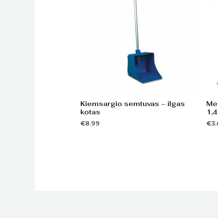
Kiemsargio semtuvas – ilgas
Med
kotas
1,
€
8.99
€
3