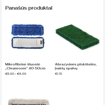
Panašūs produktai
Price
range:
€5.00
through
€6.00
Mikrofibrinė šluostė
Abrazyvinės plokštelės,
„Cleanroom” 40-50cm
įvairių spalvų
€
5.00
–
€
6.00
€
1.15
Price
range:
€3.10
through
€3.70