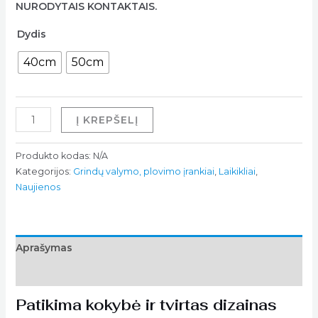
NURODYTAIS KONTAKTAIS.
Dydis
40cm
50cm
Į KREPŠELĮ
Produkto kodas:
N/A
Kategorijos:
Grindų valymo, plovimo įrankiai
,
Laikikliai
,
Naujienos
Aprašymas
Papildoma informacija
Patikima kokybė ir tvirtas dizainas