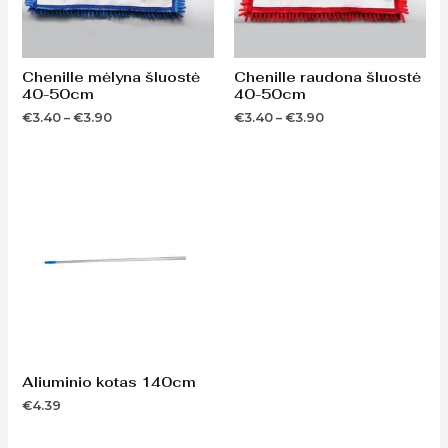
Chenille mėlyna šluostė
Chenille raudona šluostė
40-50cm
40-50cm
€
3.40
–
€
3.90
€
3.40
–
€
3.90
Aliuminio kotas 140cm
€
4.39