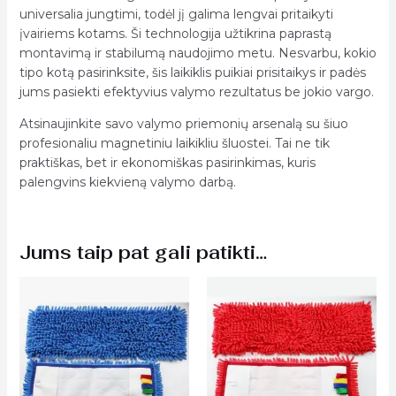
universalia jungtimi, todėl jį galima lengvai pritaikyti
įvairiems kotams. Ši technologija užtikrina paprastą
montavimą ir stabilumą naudojimo metu. Nesvarbu, kokio
tipo kotą pasirinksite, šis laikiklis puikiai prisitaikys ir padės
jums pasiekti efektyvius valymo rezultatus be jokio vargo.
Atsinaujinkite savo valymo priemonių arsenalą su šiuo
profesionaliu magnetiniu laikikliu šluostei. Tai ne tik
praktiškas, bet ir ekonomiškas pasirinkimas, kuris
palengvins kiekvieną valymo darbą.
Jums taip pat gali patikti…
Price
Price
range:
range:
€3.40
€3.40
through
through
€3.90
€3.90