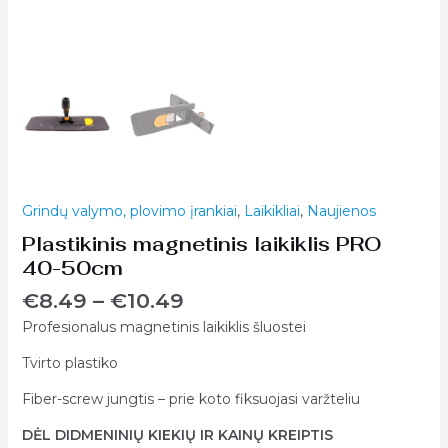
Grindų valymo, plovimo įrankiai
,
Laikikliai
,
Naujienos
Plastikinis magnetinis laikiklis PRO
40-50cm
€
8.49
–
€
10.49
Profesionalus magnetinis laikiklis šluostei
Tvirto plastiko
Fiber-screw jungtis – prie koto fiksuojasi varžteliu
DĖL DIDMENINIŲ KIEKIŲ IR KAINŲ KREIPTIS