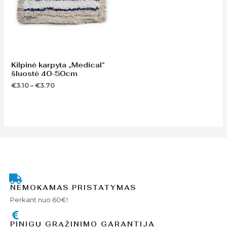
Kilpinė karpyta „Medical“
šluostė 40-50cm
€
3.10
–
€
3.70
NEMOKAMAS PRISTATYMAS
Perkant nuo 60€!
PINIGŲ GRĄŽINIMO GARANTIJA