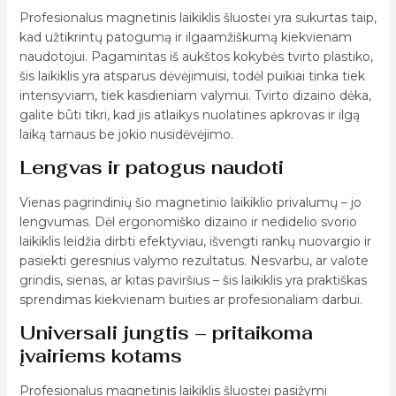
Profesionalus magnetinis laikiklis šluostei yra sukurtas taip,
kad užtikrintų patogumą ir ilgaamžiškumą kiekvienam
naudotojui. Pagamintas iš aukštos kokybės tvirto plastiko,
šis laikiklis yra atsparus dėvėjimuisi, todėl puikiai tinka tiek
intensyviam, tiek kasdieniam valymui. Tvirto dizaino dėka,
galite būti tikri, kad jis atlaikys nuolatines apkrovas ir ilgą
laiką tarnaus be jokio nusidėvėjimo.
Lengvas ir patogus naudoti
Vienas pagrindinių šio magnetinio laikiklio privalumų – jo
lengvumas. Dėl ergonomiško dizaino ir nedidelio svorio
laikiklis leidžia dirbti efektyviau, išvengti rankų nuovargio ir
pasiekti geresnius valymo rezultatus. Nesvarbu, ar valote
grindis, sienas, ar kitas paviršius – šis laikiklis yra praktiškas
sprendimas kiekvienam buities ar profesionaliam darbui.
Universali jungtis – pritaikoma
įvairiems kotams
Profesionalus magnetinis laikiklis šluostei pasižymi