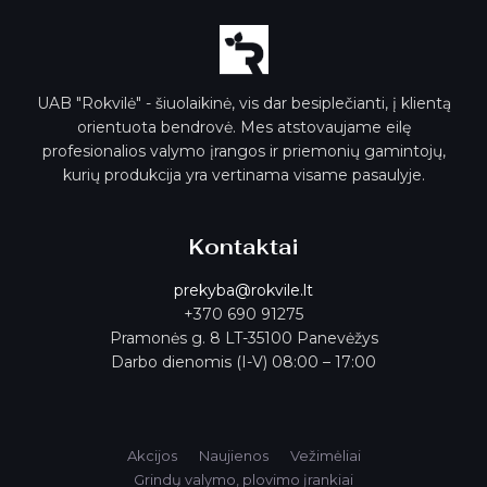
*
UAB "Rokvilė" - šiuolaikinė, vis dar besiplečianti, į klientą
orientuota bendrovė. Mes atstovaujame eilę
profesionalios valymo įrangos ir priemonių gamintojų,
kurių produkcija yra vertinama visame pasaulyje.
Kontaktai
prekyba@rokvile.lt
+370 690 91275
Pramonės g. 8 LT-35100 Panevėžys
Darbo dienomis (I-V) 08:00 – 17:00
Akcijos
Naujienos
Vežimėliai
Grindų valymo, plovimo įrankiai