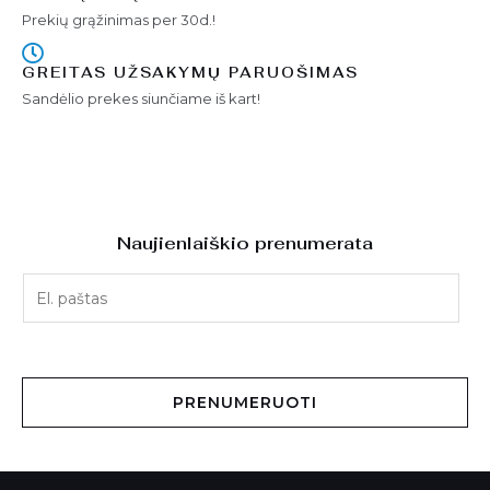
Prekių grąžinimas per 30d.!
GREITAS UŽSAKYMŲ PARUOŠIMAS
Sandėlio prekes siunčiame iš kart!
Naujienlaiškio prenumerata
E
l
.
p
a
PRENUMERUOTI
š
t
a
s