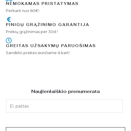
NEMOKAMAS PRISTATYMAS
Perkant nuo 60€!
PINIGŲ GRĄŽINIMO GARANTIJA
Prekių grąžinimas per 30d.!
GREITAS UŽSAKYMŲ PARUOŠIMAS
Sandėlio prekes siunčiame iš kart!
Naujienlaiškio prenumerata
E
l
.
p
a