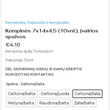
Kempinėlės
,
Pašluostės ir kempinėlės
Kempinės 7x14x4,5 (10vnt.), įvairios
spalvos
€
4.10
Kempinės dydis 7x14x4,5cm
Pakuotėje 10vnt.
DĖL DIDMENINIŲ KIEKIŲ IR KAINŲ KREIPTIS
NURODYTAIS KONTAKTAIS.
Spalva
: Geltona/žalia
Geltona/balta
Geltona/juoda
Geltona/žalia
Mėlyna/balta
Raudona/balta
Žalia/balta