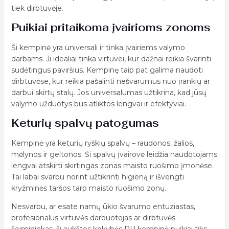
tiek dirbtuvėje.
Puikiai pritaikoma įvairioms zonoms
Ši kempinė yra universali ir tinka įvairiems valymo
darbams. Ji idealiai tinka virtuvei, kur dažnai reikia švarinti
sudėtingus paviršius. Kempinę taip pat galima naudoti
dirbtuvėse, kur reikia pašalinti nešvarumus nuo įrankių ar
darbui skirtų stalų. Jos universalumas užtikrina, kad jūsų
valymo užduotys bus atliktos lengvai ir efektyviai.
Keturių spalvų patogumas
Kempinė yra keturių ryškių spalvų – raudonos, žalios,
mėlynos ir geltonos. Ši spalvų įvairovė leidžia naudotojams
lengvai atskirti skirtingas zonas maisto ruošimo įmonėse.
Tai labai svarbu norint užtikrinti higieną ir išvengti
kryžminės taršos tarp maisto ruošimo zonų.
Nesvarbu, ar esate namų ūkio švarumo entuziastas,
profesionalus virtuvės darbuotojas ar dirbtuvės
šeimininkas, ši aukštos kokybės PU kempinė puikiai tiks