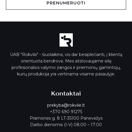
PRENUMERUOTI
š
t
a
s
*
UAB "Rokvilė" - šiuolaikinė, vis dar besiplečianti, į klientą
orientuota bendrovė. Mes atstovaujame eilę
profesionalios valymo įrangos ir priemonių gamintojų,
kurių produkcija yra vertinama visame pasaulyje.
Kontaktai
prekyba@rokvile.lt
+370 690 91275
Pramonės g. 8 LT-35100 Panevėžys
Darbo dienomis (I-V) 08:00 – 17:00