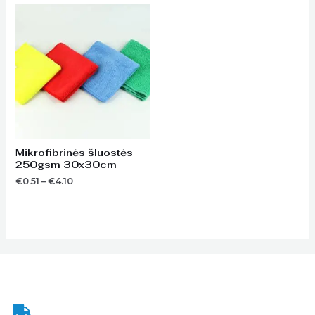
Price
range:
€0.51
through
€4.10
Mikrofibrinės šluostės
250gsm 30x30cm
€
0.51
–
€
4.10