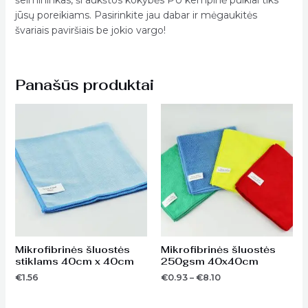
jūsų poreikiams. Pasirinkite jau dabar ir mėgaukitės
švariais paviršiais be jokio vargo!
Panašūs produktai
Price
range:
€0.93
through
€8.10
Mikrofibrinės šluostės
Mikrofibrinės šluostės
stiklams 40cm x 40cm
250gsm 40x40cm
€
1.56
€
0.93
–
€
8.10