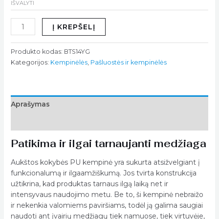
IŠVALYTI
Į KREPŠELĮ
Produkto kodas:
BTS14YG
Kategorijos:
Kempinėlės
,
Pašluostės ir kempinėlės
Aprašymas
Papildoma informacija
Patikima ir ilgai tarnaujanti medžiaga
Aukštos kokybės PU kempinė yra sukurta atsižvelgiant į
funkcionalumą ir ilgaamžiškumą. Jos tvirta konstrukcija
užtikrina, kad produktas tarnaus ilgą laiką net ir
intensyvaus naudojimo metu. Be to, ši kempinė nebraižo
ir nekenkia valomiems paviršiams, todėl ją galima saugiai
naudoti ant įvairių medžiagų tiek namuose, tiek virtuvėje,